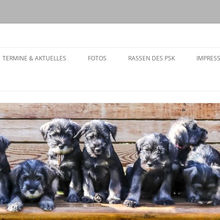
08
Zum
Inhalt
TERMINE & AKTUELLES
FOTOS
RASSEN DES PSK
IMPRES
springen
TERMINE
AKTUELLES
DER MITGLIEDER
AARUNGEN
PEN
AGTE