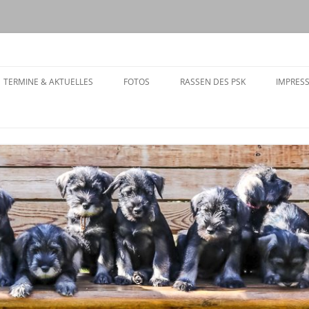
08
Zum
Inhalt
TERMINE & AKTUELLES
FOTOS
RASSEN DES PSK
IMPRES
springen
TERMINE
AKTUELLES
DER MITGLIEDER
AARUNGEN
PEN
AGTE