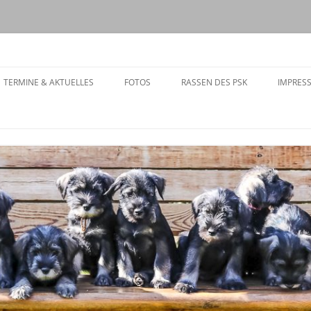
08
Zum
Inhalt
TERMINE & AKTUELLES
FOTOS
RASSEN DES PSK
IMPRES
springen
TERMINE
AKTUELLES
DER MITGLIEDER
AARUNGEN
PEN
AGTE