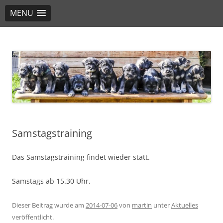
MENU
PSKPaderborn
PSK Pinscher-Schnauzer e.V 1895 – OG 09/08
Samstagstraining
Das Samstagstraining findet wieder statt.
Samstags ab 15.30 Uhr.
Dieser Beitrag wurde am
2014-07-06
von
martin
unter
Aktuelles
veröffentlicht.