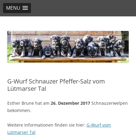
MENU
PSKPaderborn
PSK Pinscher-Schnauzer e.V 1895 – OG 09/08
G-Wurf Schnauzer Pfeffer-Salz vom
Lütmarser Tal
Esther Brune hat am
26. Dezember 2017
Schnauzerwelpen
bekommen.
Weitere Informationen finden sie hier:
G-Wurf vom
Lütmarser Tal