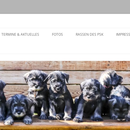
08
Zum
Inhalt
TERMINE & AKTUELLES
FOTOS
RASSEN DES PSK
IMPRES
springen
TERMINE
AKTUELLES
DER MITGLIEDER
AARUNGEN
PEN
AGTE